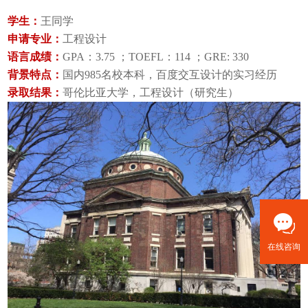
学生：
王同学
申请专业：
工程设计
语言成绩：
GPA：3.75 ；TOEFL：114 ；GRE: 330
背景特点：
国内985名校本科，百度交互设计的实习经历
录取结果：
哥伦比亚大学，工程设计（研究生）
在线咨询