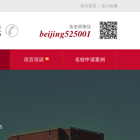
设为首页
|
加入收藏
线
洛老师微信
6
beijing525001
语言培训
名校申请案例