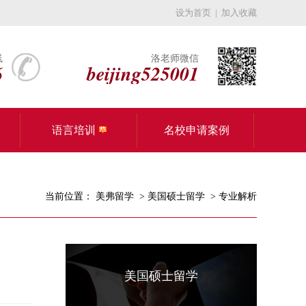
设为首页
|
加入收藏
线
洛老师微信
6
beijing525001
语言培训
名校申请案例
当前位置：
美弗留学
>
美国硕士留学
>
专业解析
美国硕士留学