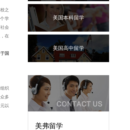
盟校之
美国本科留学
2个学
、社会
上，在
美国高中留学
当于国
会组织
它众多
美元以
美弗留学