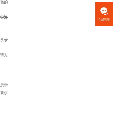
特色的
留学洛
在线咨询
。从录
申请方
雅思学
思要求