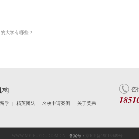
0的大学有哪些？
机构
1851
留学
|
精英团队
|
名校申请案例
|
关于美弗
WWW.MEIFUEDU.COM.CN
备案号：
京ICP备19016949号