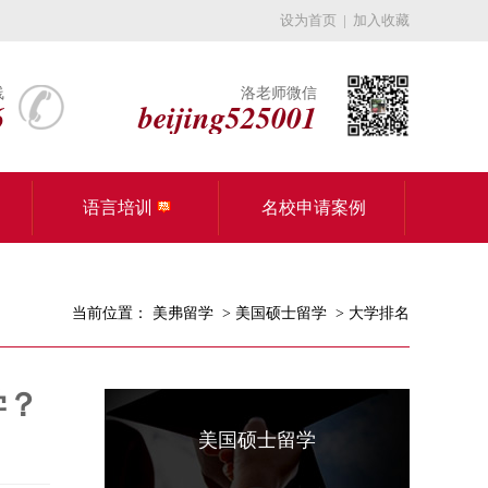
设为首页
|
加入收藏
线
洛老师微信
6
beijing525001
语言培训
名校申请案例
当前位置：
美弗留学
>
美国硕士留学
>
大学排名
学？
美国硕士留学