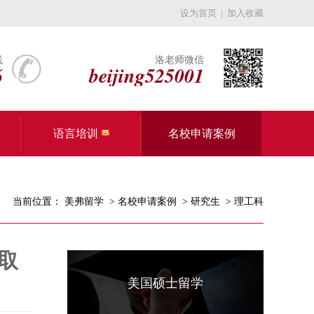
设为首页
|
加入收藏
线
洛老师微信
6
beijing525001
语言培训
名校申请案例
当前位置：
美弗留学
>
名校申请案例
>
研究生
>
理工科
取
美国硕士留学