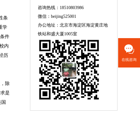
咨询热线：18510803986
微信：beijing525001
硬性条
办公地址：北京市海淀区海淀黄庄地
重学
铁站和盛大厦1005室
请条件
以校内
动经历
在线咨询
校，除
要求是
美国