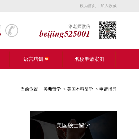
设为首页
|
加入收藏
线
洛老师微信
6
beijing525001
语言培训
名校申请案例
当前位置：
美弗留学
>
美国本科留学
>
申请指导
美国硕士留学