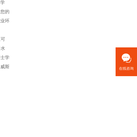
科学
，您的
就业环
生可
语水
硕士学
，威斯
在线咨询