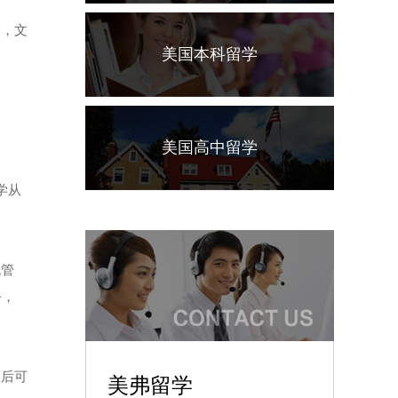
中，文
美国本科留学
美国高中留学
学从
流管
务，
业后可
美弗留学