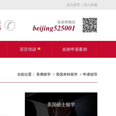
设为首页
|
加入收藏
线
洛老师微信
6
beijing525001
语言培训
名校申请案例
当前位置：
美弗留学
>
美国本科留学
>
申请指导
美国硕士留学