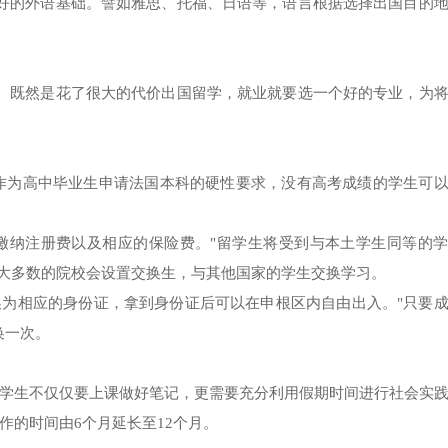
好的外语基础。譬如雅思、托福、日语等，语言根据选择出国目的
。既然是花了很大的代价出国留学，就业就要选一个好的专业，为
不再作为高中毕业生申请法国本科的硬性要求，没有高考成绩的学生可
求缴纳注册费以及相应的保险费。"留学生将受到与本土学生同等的
为大多数的院校会设置交换生，与其他国家的学生交换学习。
换为相应的身份证，拿到身份证后可以在申根区内自由出入。"只要
换一次。
学生不仅仅要上课做好笔记，更需要充分利用假期时间进行社会实
作的时间由6个月延长至12个月。