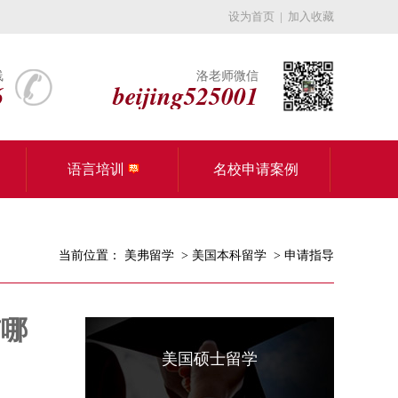
设为首页
|
加入收藏
线
洛老师微信
6
beijing525001
语言培训
名校申请案例
当前位置：
美弗留学
>
美国本科留学
>
申请指导
有哪
美国硕士留学