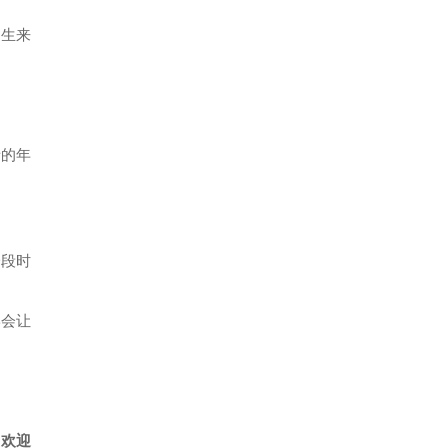
学生来
者的年
一段时
学会让
，欢迎